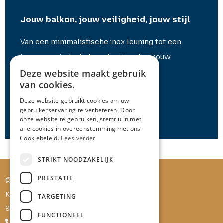
Jouw balkon, jouw veiligheid, jouw stijl
Van een minimalistische inox leuning tot een
transparant glashekwerk: wij maken jouw
Deze website maakt gebruik
balkonbalustrade volledig op maat.
van cookies.
Contacteer
ons vandaag nog voor een
Deze website gebruikt cookies om uw
vrijblijvende afspraak
.
gebruikerservaring te verbeteren. Door
onze website te gebruiken, stemt u in met
alle cookies in overeenstemming met ons
Cookiebeleid.
Lees verder
STRIKT NOODZAKELIJK
PRESTATIE
© Balako bv
Keerken 33
TARGETING
9160 Lokeren
FUNCTIONEEL
+32 486 11 37 15