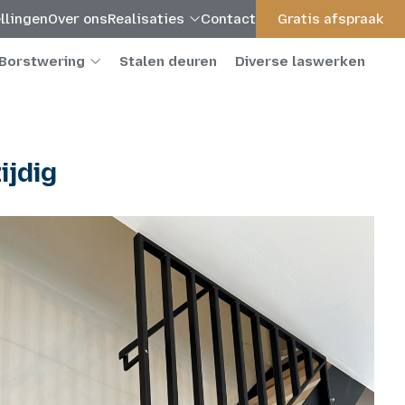
llingen
Over ons
Realisaties
Contact
Gratis afspraak
Borstwering
Stalen deuren
Diverse laswerken
ijdig