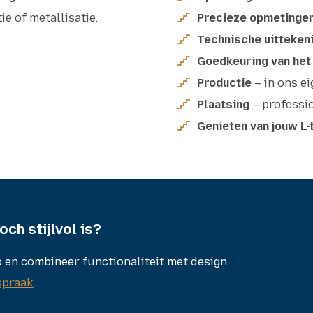
ie of metallisatie.
Precieze opmetinge
Technische uitteken
Goedkeuring van het
Productie
– in ons e
Plaatsing
– professi
Genieten van jouw L-
och stijlvol is?
 en combineer functionaliteit met design.
spraak
.