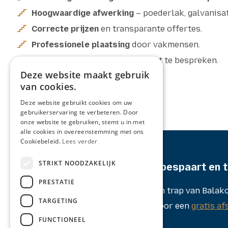
Hoogwaardige afwerking
– poederlak, galvanisat
Correcte prijzen
en transparante offertes.
Professionele plaatsing
door vakmensen.
Gratis afspraak
om jouw project te bespreken.
Deze website maakt gebruik
van cookies.
Deze website gebruikt cookies om uw
gebruikerservaring te verbeteren. Door
onze website te gebruiken, stemt u in met
alle cookies in overeenstemming met ons
Cookiebeleid.
Lees verder
STRIKT NOODZAKELIJK
Wil jij een trap die ruimte bespaart en t
PRESTATIE
Kies voor een kwartslag metalen trap van Balako
TARGETING
Neem vandaag nog
contact
op voor een
gratis af
FUNCTIONEEL