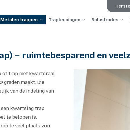
Herste
Metalen trappen
Trapleuningen
Balustrades
ap) – ruimtebesparend en veelz
p of trap met kwartdraai
0 graden maakt. Die
lijk van de indeling van
t een kwartslag trap
el te belopen is.
trap te veel plaats zou