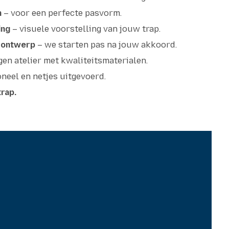
n
– voor een perfecte pasvorm.
ing
– visuele voorstelling van jouw trap.
 ontwerp
– we starten pas na jouw akkoord.
igen atelier met kwaliteitsmaterialen.
oneel en netjes uitgevoerd.
trap.